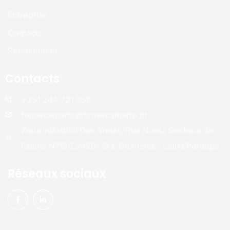
Entreprise
Contacts
Recrutement
Contacts
+351 244 721 958
fonsecamarto@fonsecamarto.pt
Zona Industrial Das Areias, Rua Nossa Senhora de
Fátima Nº150 2420-193, Colmeias - Leiria Portugal
Réseaux sociaux