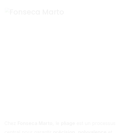
Pliage
Chez
Fonseca Marto
, le
pliage
est un processus
central pour garantir
précision
,
polyvalence
et